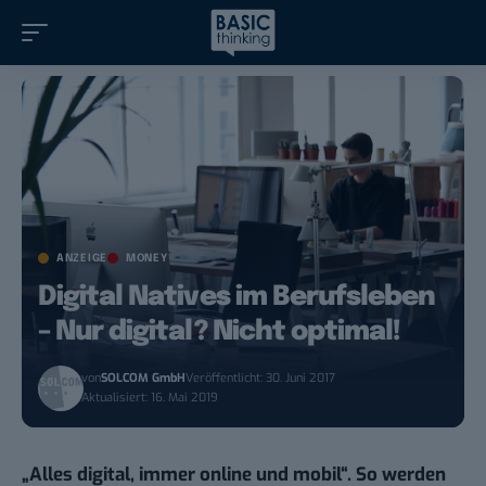
ANZEIGE
MONEY
Digital Natives im Berufsleben
– Nur digital? Nicht optimal!
von
SOLCOM GmbH
Veröffentlicht: 30. Juni 2017
Aktualisiert: 16. Mai 2019
„Alles digital, immer online und mobil“. So werden