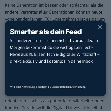
Keine Generation ist besser oder schlechter als die
andere. Vertreter aller Generationen können heute
voneinander lernen. Für Unternehmen ist es darum
wichtig sicherzustellen, dass es zu einem
Smarter als dein Feed
Austausch zwischen den Generationen kommen
kann. Dazu können Mentoren-Programme,
Sei anderen immer einen Schritt voraus. Jeden
generationenübergreifende Projekte oder
Morgen bekommst du die wichtigsten Tech-
geschützte Foren zum Austausch dienlich sein.
News aus KI, Green Tech & digitaler Wirtschaft –
Investition in digitales Know-how
direkt, exklusiv und kostenlos in deine Inbox.
ist zukunftsentscheidend
Digital Natives repräsentieren die Zukunft. Allein
aus diesem Grund müssen Unternehmen sich an
Mit deiner Anmeldung bestätigst du unsere
Datenschutzerklärung
.
ihren Bedürfnissen und ihrer Erwartungshaltung
orientieren – sei es als potenzielle Mitarbeiter oder
Kunden. Gerade weil die Digital Natives sich selbst