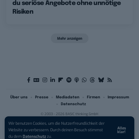
du seriöse Angebote ohne unnötige
Risiken
Mehr anzeigen
Über uns
Presse
Mediadaten
Firmen
Impressum
Datenschutz
© 2003 - 2026 BASIC thinking GmbH
Wir benutzen Cookies, um die Nutzerfreundlichkeit der
Alles
Website zu verbessern. Durch deinen Besuch stimmst
klar!
du dem
Datenschutz
zu.