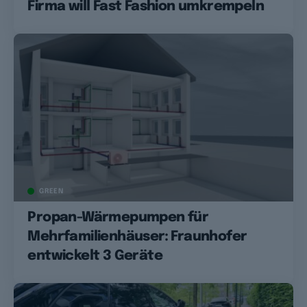
Firma will Fast Fashion umkrempeln
GREEN
Propan-Wärmepumpen für
Mehrfamilienhäuser: Fraunhofer
entwickelt 3 Geräte