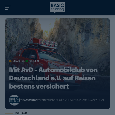
ANZEIGE
GREEN
Mit AvD – Automobilclub von
Deutschland e.V. auf Reisen
bestens versichert
von
Gastautor
Veröffentlicht: 9. Okt. 2017
Aktualisiert: 3. März 2021
Bild: AvD