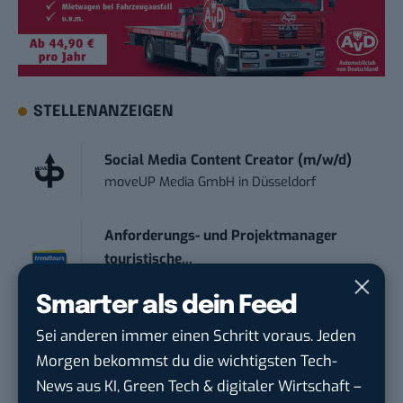
STELLENANZEIGEN
Social Media Content Creator (m/w/d)
moveUP Media GmbH
in
Düsseldorf
Anforderungs- und Projektmanager
touristische...
trendtours Holding GmbH
in
Eschborn
Smarter als dein Feed
IT Sales & Online Marketing Manager
Sei anderen immer einen Schritt voraus. Jeden
(m/w/...
Morgen bekommst du die wichtigsten Tech-
Instaffo GmbH
in
Karlsruhe
News aus KI, Green Tech & digitaler Wirtschaft –