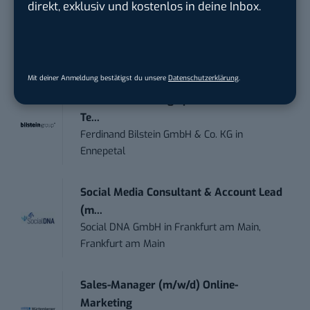
direkt, exklusiv und kostenlos in deine Inbox.
Marketing Manager – Content
Marketing /...
Acura Fachklinik GmbH
in
Albstadt
Mit deiner Anmeldung bestätigst du unsere
Datenschutzerklärung
.
Content Marketing Specialist Product &
Te...
Ferdinand Bilstein GmbH & Co. KG
in
Ennepetal
Social Media Consultant & Account Lead
(m...
Social DNA GmbH
in
Frankfurt am Main,
Frankfurt am Main
Sales-Manager (m/w/d) Online-
Marketing