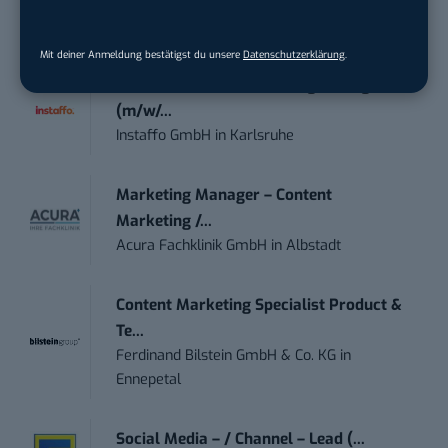
Wiedmann & Winz GmbH
in
Geislingen an
der Steige
Mit deiner Anmeldung bestätigst du unsere
Datenschutzerklärung
.
IT Sales & Online Marketing Manager
(m/w/...
Instaffo GmbH
in
Karlsruhe
Marketing Manager – Content
Marketing /...
Acura Fachklinik GmbH
in
Albstadt
Content Marketing Specialist Product &
Te...
Ferdinand Bilstein GmbH & Co. KG
in
Ennepetal
Social Media – / Channel – Lead (...