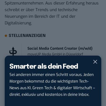
Spitzenunternehmen. Aus dieser Erfahrung heraus
schreibt er über Trends und technische
Neuerungen im Bereich der IT und der
Digitalisierung.
STELLENANZEIGEN
Social Media Content Creator (m/w/d)
moveUP Media GmbH
in
Düsseldorf
Smarter als dein Feed
Anforderungs- und Projektmanager
Sei anderen immer einen Schritt voraus. Jeden
touristische...
trendtours Holding GmbH
in
Eschborn
Morgen bekommst du die wichtigsten Tech-
News aus KI, Green Tech & digitaler Wirtschaft –
direkt, exklusiv und kostenlos in deine Inbox.
Social Media Manager – Content
Creation...