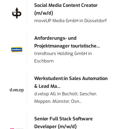
Social Media Content Creator
(m/w/d)
moveUP Media GmbH
in
Düsseldorf
Anforderungs- und
Projektmanager touristische...
trendtours Holding GmbH
in
Eschborn
Werkstudent:in Sales Automation
& Lead Ma...
d.velop AG
in
Bocholt, Gescher,
Meppen, Münster, Osn...
Senior Full Stack Software
Developer (m/w/d)