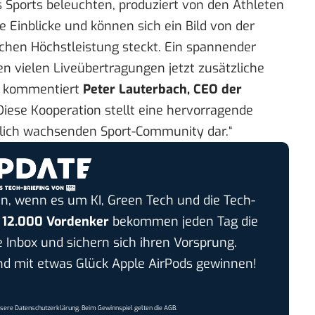
s Sports beleuchten, produziert von den Athleten
Einblicke und können sich ein Bild von der
lichen Höchstleistung steckt. Ein spannender
en vielen Liveübertragungen jetzt zusätzliche
“, kommentiert
Peter Lauterbach, CEO der
„Diese Kooperation stellt eine hervorragende
rlich wachsenden Sport-Community dar.“
n, wenn es um KI, Green Tech und die Tech-
r
12.000 Vordenker
bekommen jeden Tag die
e Inbox und sichern sich ihren Vorsprung.
 mit etwas Glück Apple AirPods gewinnen!
nsere
Datenschutzerklärung
. Beim Gewinnspiel gelten die
AGB
.