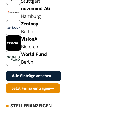
Stuttgart
novomind AG
Hamburg
Zenloop
Berlin
VisionAI
Bielefeld
World Fund
Berlin
Alle Einträge ansehen
Jetzt Firma eintragen
STELLENANZEIGEN