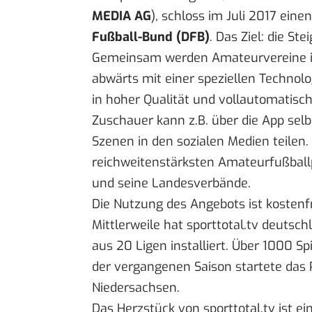
MEDIA AG
), schloss im Juli 2017 ein
Fußball-Bund (DFB)
. Das Ziel: die St
Gemeinsam werden Amateurvereine in
abwärts mit einer speziellen Technolog
in hoher Qualität und vollautomatisch 
Zuschauer kann z.B. über die App sel
Szenen in den sozialen Medien teilen.
reichweitenstärksten Amateurfußball
und seine Landesverbände.
Die Nutzung des Angebots ist kostenfr
Mittlerweile hat sporttotal.tv deuts
aus 20 Ligen installiert. Über 1000 S
der vergangenen Saison startete das P
Niedersachsen.
Das Herzstück von sporttotal.tv ist e