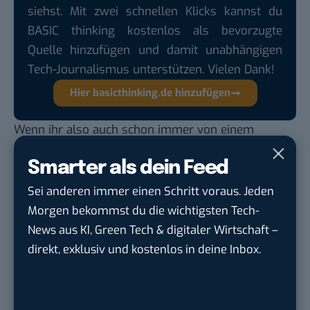
siehst. Mit zwei schnellen Klicks kannst du
BASIC thinking kostenlos als bevorzugte
Quelle hinzufügen und damit unabhängigen
Tech-Journalismus unterstützen. Vielen Dank!
Hier basicthinking.de hinzufügen
Wenn ihr also auch schon immer von einem
aufblasbaren Auto geträumt hat, ist das eure
Smarter als dein Feed
Chance!
Auch spannend:
Sei anderen immer einen Schritt voraus. Jeden
Morgen bekommst du die wichtigsten Tech-
Österreichisches Elektroauto „enjoy“ kommt aus
News aus KI, Green Tech & digitaler Wirtschaft –
3D-Drucker
direkt, exklusiv und kostenlos in deine Inbox.
Schneemobil oder Surfboard? Dieses autonome
Gefährt ist beides!
Video: Die wohl coolste Mischung aus Motorrad,