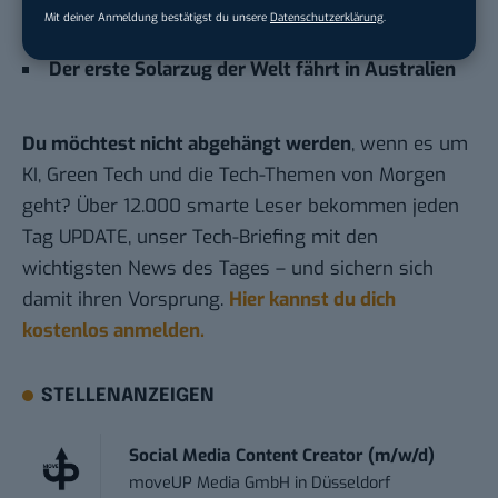
Mit deiner Anmeldung bestätigst du unsere
Datenschutzerklärung
.
Sportauto und Elektrofahrzeug
Der erste Solarzug der Welt fährt in Australien
Du möchtest nicht abgehängt werden
, wenn es um
KI, Green Tech und die Tech-Themen von Morgen
geht? Über 12.000 smarte Leser bekommen jeden
Tag UPDATE, unser Tech-Briefing mit den
wichtigsten News des Tages – und sichern sich
damit ihren Vorsprung.
Hier kannst du dich
kostenlos anmelden.
STELLENANZEIGEN
Social Media Content Creator (m/w/d)
moveUP Media GmbH
in
Düsseldorf