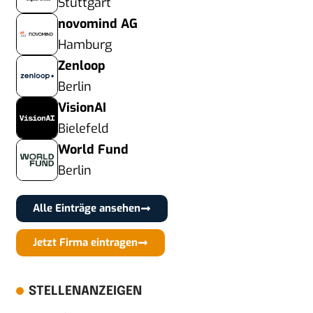
Stuttgart
novomind AG
Hamburg
Zenloop
Berlin
VisionAI
Bielefeld
World Fund
Berlin
Alle Einträge ansehen
Jetzt Firma eintragen
STELLENANZEIGEN