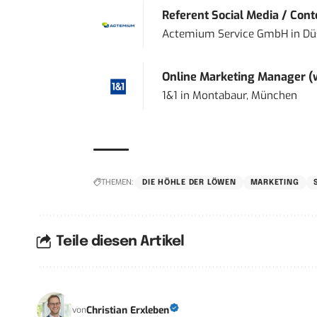
Referent Social Media / Con
Actemium Service GmbH
in
Dü
Online Marketing Manager 
1&1
in
Montabaur, München
THEMEN:
DIE HÖHLE DER LÖWEN
MARKETING
Teile diesen Artikel
Christian Erxleben
von