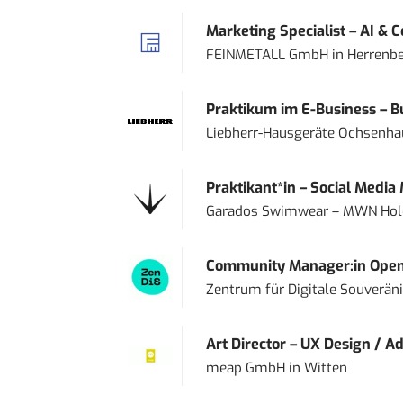
Marketing Specialist – AI & 
FEINMETALL GmbH
in
Herrenbe
Praktikum im E-Business – Bu
Liebherr-Hausgeräte Ochsenh
Praktikant*in – Social Media
Garados Swimwear – MWN Ho
Community Manager:in Open
Zentrum für Digitale Souveränit
Art Director – UX Design / Ad
meap GmbH
in
Witten