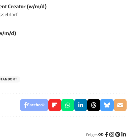
tent Creator (w/m/d)
sseldorf
(w/m/d)
STANDORT
Facebook
Folgen