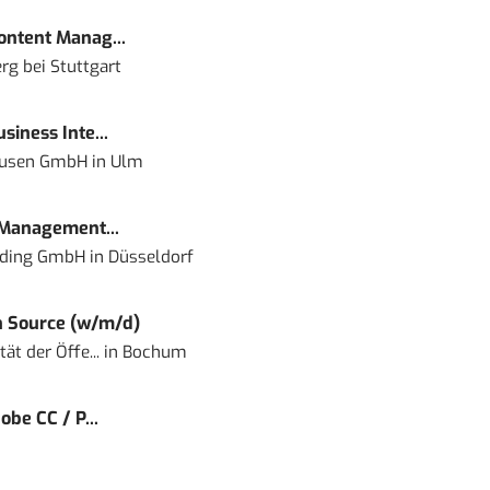
Content Manag...
rg bei Stuttgart
siness Inte...
ausen GmbH
in
Ulm
 Management...
lding GmbH
in
Düsseldorf
 Source (w/m/d)
ät der Öffe...
in
Bochum
obe CC / P...