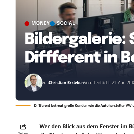
MONEY
SOCIAL
Bildergalerie:
Diffferent in B
von
Christian Erxleben
Veröffentlicht: 21. Apr. 20
Diffferent betreut große Kunden wie die Autohersteller VW 
Wer den Blick aus dem Fenster im Bür