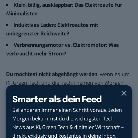
Klein, billig, ausklappbar: Das Elektroauto für
Minimalisten
Induktives Laden: Elektroautos mit
unbegrenzter Reichweite?
Verbrennungsmotor vs. Elektromotor: Was
verbraucht mehr Strom?
Du möchtest nicht abgehängt werden
, wenn es um
KI, Green Tech und die Tech-Themen von Morgen
geht? Über 12.000 smarte Leser bekommen jeden
Smarter als dein Feed
Tag UPDATE, unser Tech-Briefing mit den
wichtigsten News des Tages – und sichern sich
Sei anderen immer einen Schritt voraus. Jeden
damit ihren Vorsprung.
Hier kannst du dich
Morgen bekommst du die wichtigsten Tech-
kostenlos anmelden.
News aus KI, Green Tech & digitaler Wirtschaft –
direkt, exklusiv und kostenlos in deine Inbox.