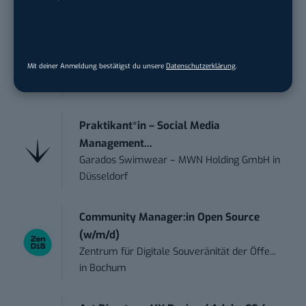
STELLENANZEIGEN
Anforderungs- und Projektmanager
touristische...
Mit deiner Anmeldung bestätigst du unsere
Datenschutzerklärung
.
trendtours Holding GmbH
in
Eschborn
Praktikant*in – Social Media
Management...
Garados Swimwear – MWN Holding GmbH
in
Düsseldorf
Community Manager:in Open Source
(w/m/d)
Zentrum für Digitale Souveränität der Öffe...
in
Bochum