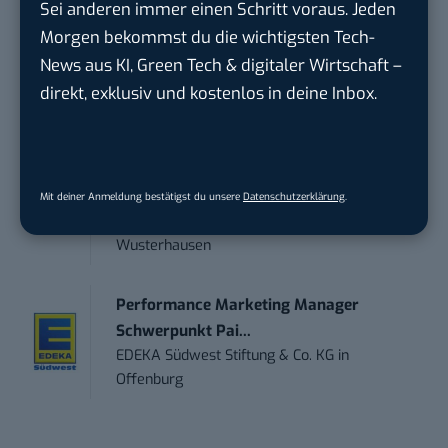
ZEISS
in
Oberkochen (Baden-Württemberg),
Sei anderen immer einen Schritt voraus. Jeden
München
Morgen bekommst du die wichtigsten Tech-
News aus KI, Green Tech & digitaler Wirtschaft –
Social Media Manager (w/m/d)
direkt, exklusiv und kostenlos in deine Inbox.
ENERVIE - Südwestfalen Energie und Wasser
AG
in
Hagen
PR & Social Media Coordinator (m/w/d)
Mit deiner Anmeldung bestätigst du unsere
Datenschutzerklärung
.
Tropical Island Holding GmbH
in
Königs
Wusterhausen
Performance Marketing Manager
Schwerpunkt Pai...
EDEKA Südwest Stiftung & Co. KG
in
Offenburg