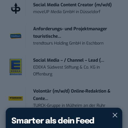
Social Media Content Creator (m/w/d)
moveUP Media GmbH
in
Düsseldorf
Anforderungs- und Projektmanager
touristische...
trendtours Holding GmbH
in
Eschborn
Social Media – / Channel – Lead (...
EDEKA Südwest Stiftung & Co. KG
in
Offenburg
Volontär (m/w/d) Online-Redaktion &
Conte...
TURCK-Gruppe
in
Mülheim an der Ruhr
Smarter als dein Feed
Digital Forensic Analyst (f/m/d)