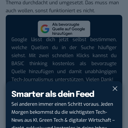
Thema durchdacht und umgesetzt. Das muss man
auch wollen, sonst funktioniert es nicht.
Google lässt dich jetzt selbst bestimmen,
welche Quellen du in der Suche häufiger
siehst. Mit zwei schnellen Klicks kannst du
BASIC thinking kostenlos als bevorzugte
Quelle hinzufügen und damit unabhängigen
Tech-Journalismus unterstützen. Vielen Dank!
Hier basicthinking.de hinzufügen
Smarter als dein Feed
Sei anderen immer einen Schritt voraus. Jeden
Die vollständigen Interviews mit
Dirk Klein
und
Uta
Morgen bekommst du die wichtigsten Tech-
Janbeck
kannst du auf dem Podcast von Valerie
News aus KI, Green Tech & digitaler Wirtschaft –
nachhören.
direkt, exklusiv und kostenlos in deine Inbox.