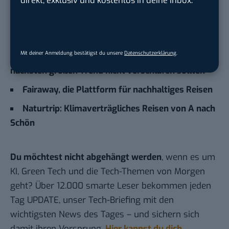
Zum Weiterlesen
Elektromobilität könnte die Hotelbranche
nachhaltig verändern – und zwar so
Mit deiner Anmeldung bestätigst du unsere
Datenschutzerklärung
.
Messenger-Marketing: Weshalb Hotels den
nächsten großen Trend nicht verschlafen sollten
Fairaway, die Plattform für nachhaltiges Reisen
Naturtrip: Klimaverträgliches Reisen von A nach
Schön
Du möchtest nicht abgehängt werden
, wenn es um
KI, Green Tech und die Tech-Themen von Morgen
geht? Über 12.000 smarte Leser bekommen jeden
Tag UPDATE, unser Tech-Briefing mit den
wichtigsten News des Tages – und sichern sich
damit ihren Vorsprung.
Hier kannst du dich