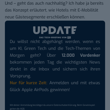
Und – geht das auch nachhaltig? Ich habe ja bereits
das Konzept erläutert, wie
Hotels mit E-Mobilität
neue Gästesegmente erschließen können
.
Du willst nicht abgehängt werden, wenn es
um KI, Green Tech und die Tech-Themen von
Morgen geht? Über
12.000 Vordenker
bekommen jeden Tag die wichtigsten News
direkt in die Inbox und sichern sich ihren
Vorsprung.
Nur für kurze Zeit:
Anmelden und mit etwas
Glück Apple AirPods gewinnen!
Mit deiner Anmeldung bestätigst du unsere
Datenschutzerklärung
. Beim Gewinnspiel
gelten die
AGB
.