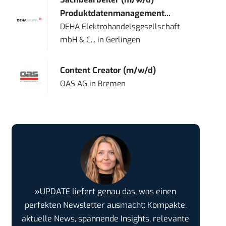
Produktdatenmanagement...
DEHA Elektrohandelsgesellschaft
mbH & C...
in
Gerlingen
Content Creator (m/w/d)
OAS AG
in
Bremen
»UPDATE liefert genau das, was einen
perfekten Newsletter ausmacht: Kompakte,
aktuelle News, spannende Insights, relevante