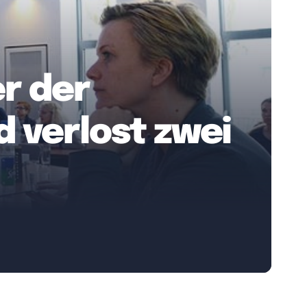
r der
 verlost zwei