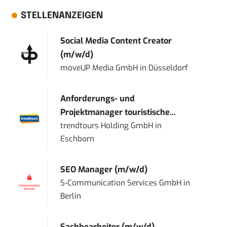
STELLENANZEIGEN
Social Media Content Creator
(m/w/d)
moveUP Media GmbH
in
Düsseldorf
Anforderungs- und
Projektmanager touristische...
trendtours Holding GmbH
in
Eschborn
SEO Manager (m/w/d)
S-Communication Services GmbH
in
Berlin
Sachbearbeiter (m/w/d)