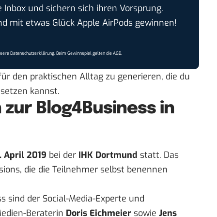
e Inbox und sichern sich ihren Vorsprung.
 mit etwas Glück Apple AirPods gewinnen!
nsere
Datenschutzerklärung
. Beim Gewinnspiel gelten die
AGB
.
für den praktischen Alltag zu generieren, die du
msetzen kannst.
 zur Blog4Business in
.
April 2019
bei der
IHK Dortmund
statt. Das
ons, die die Teilnehmer selbst benennen
s sind der Social-Media-Experte und
 Medien-Beraterin
Doris Eichmeier
sowie
Jens