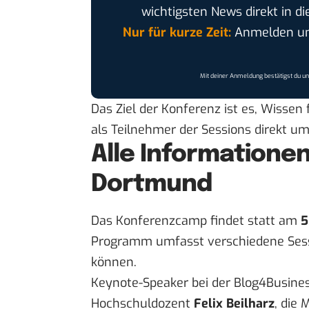
wichtigsten News direkt in di
Nur für kurze Zeit:
Anmelden und
Mit deiner Anmeldung bestätigst du u
Das Ziel der Konferenz ist es, Wissen 
als Teilnehmer der Sessions direkt u
Alle Informationen
Dortmund
Das Konferenzcamp findet statt am
5
Programm umfasst verschiedene Sessi
können.
Keynote-Speaker bei der Blog4Busines
Hochschuldozent
Felix Beilharz
, die