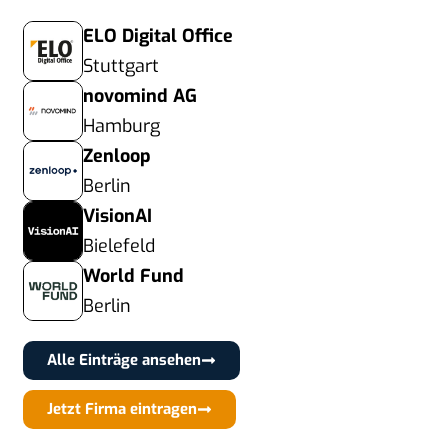
ELO Digital Office
Stuttgart
novomind AG
Hamburg
Zenloop
Berlin
VisionAI
Bielefeld
World Fund
Berlin
Alle Einträge ansehen
Jetzt Firma eintragen