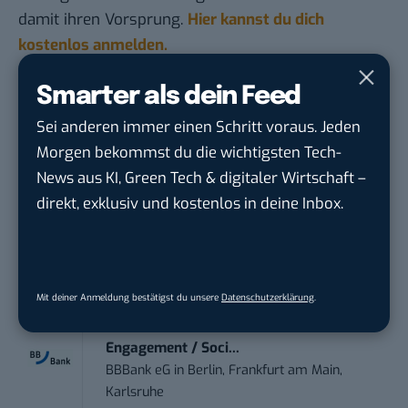
damit ihren Vorsprung.
Hier kannst du dich
kostenlos anmelden.
Smarter als dein Feed
STELLENANZEIGEN
Sei anderen immer einen Schritt voraus. Jeden
Social Media Content Creator (m/w/d)
Morgen bekommst du die wichtigsten Tech-
moveUP Media GmbH
in
Düsseldorf
News aus KI, Green Tech & digitaler Wirtschaft –
direkt, exklusiv und kostenlos in deine Inbox.
Anforderungs- und Projektmanager
touristische...
trendtours Holding GmbH
in
Eschborn
Mit deiner Anmeldung bestätigst du unsere
Datenschutzerklärung
.
Teamleiter (m/w/d) Customer
Engagement / Soci...
BBBank eG
in
Berlin, Frankfurt am Main,
Karlsruhe