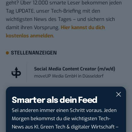
geht? Über 12.000 smarte Leser bekommen jeden
Tag UPDATE, unser Tech-Briefing mit den
wichtigsten News des Tages – und sichern sich
damit ihren Vorsprung.
Hier kannst du dich
kostenlos anmelden.
STELLENANZEIGEN
Social Media Content Creator (m/w/d)
moveUP Media GmbH
in
Düsseldorf
Anforderungs- und Projektmanager
Smarter als dein Feed
touristische...
trendtours Holding GmbH
in
Eschborn
Sei anderen immer einen Schritt voraus. Jeden
Morgen bekommst du die wichtigsten Tech-
Content Creator (m/w/d)
News aus KI, Green Tech & digitaler Wirtschaft –