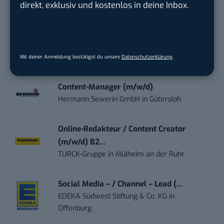
OAS AG
in
Bremen
direkt, exklusiv und kostenlos in deine Inbox.
Art Director – UX Design / Adobe CC /
P...
meap GmbH
in
Witten
Mit deiner Anmeldung bestätigst du unsere
Datenschutzerklärung
.
Content-Manager (m/w/d)
Hermann Sewerin GmbH
in
Gütersloh
Online-Redakteur / Content Creator
(m/w/d) B2...
TURCK-Gruppe
in
Mülheim an der Ruhr
Social Media – / Channel – Lead (...
EDEKA Südwest Stiftung & Co. KG
in
Offenburg