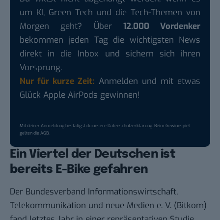
um KI, Green Tech und die Tech-Themen von
Morgen geht? Über
12.000 Vordenker
bekommen jeden Tag die wichtigsten News
direkt in die Inbox und sichern sich ihren
Vorsprung.
Nur für kurze Zeit:
Anmelden und mit etwas
Glück Apple AirPods gewinnen!
Mit deiner Anmeldung bestätigst du unsere
Datenschutzerklärung
. Beim Gewinnspiel
gelten die
AGB
.
Ein Viertel der Deutschen ist
bereits E-Bike gefahren
Der Bundesverband Informationswirtschaft,
Telekommunikation und neue Medien e. V. (Bitkom)
fand letztes Jahr in einer
repräsentativen Studie