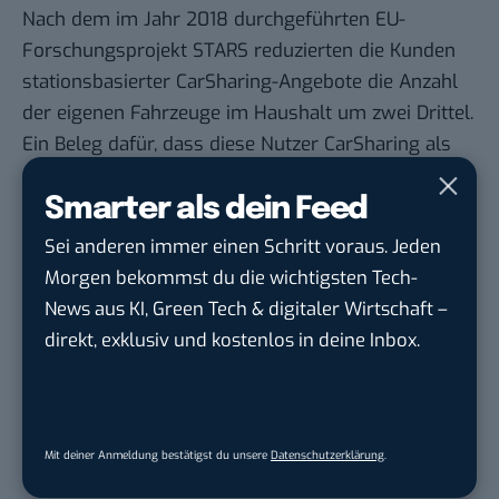
Nach dem im Jahr 2018 durchgeführten EU-
Forschungsprojekt STARS reduzierten die Kunden
stationsbasierter CarSharing-Angebote die Anzahl
der eigenen Fahrzeuge im Haushalt um zwei Drittel.
Ein Beleg dafür, dass diese Nutzer CarSharing als
echte Alternative für das eigene Auto verstehen.
Smarter als dein Feed
Möchtest du wissen, welche Angebote cambio auch
für dich bereithält?
Sei anderen immer einen Schritt voraus. Jeden
Morgen bekommst du die wichtigsten Tech-
mehr über cambio CarSharing erfahren
News aus KI, Green Tech & digitaler Wirtschaft –
direkt, exklusiv und kostenlos in deine Inbox.
STELLENANZEIGEN
Social Media Content Creator (m/w/d)
Mit deiner Anmeldung bestätigst du unsere
Datenschutzerklärung
.
moveUP Media GmbH
in
Düsseldorf