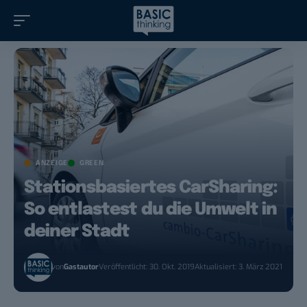
ANZEIGE
GREEN
Stationsbasiertes CarSharing:
So entlastest du die Umwelt in
deiner Stadt
von
Gastautor
Veröffentlicht: 30. Okt. 2019
Aktualisiert: 3. März 2021