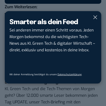
Zum Weiterlesen:
In diesen Städten verlieren die Deutschen die
meiste Zeit im Stau
Smarter als dein Feed
Faktencheck: Führen mehr Spuren zu weniger
Sei anderen immer einen Schritt voraus. Jeden
Stau
Morgen bekommst du die wichtigsten Tech-
News aus KI, Green Tech & digitaler Wirtschaft –
Mapper.ai: Ist das der Durchbruch für fahrerlose
direkt, exklusiv und kostenlos in deine Inbox.
Autos
Ärgernis Elefantenrennen: Wenn LKWs sich
gegenseitig überholen
Mit deiner Anmeldung bestätigst du unsere
Datenschutzerklärung
.
Du möchtest nicht abgehängt werden
, wenn es um
KI, Green Tech und die Tech-Themen von Morgen
geht? Über 12.000 smarte Leser bekommen jeden
Tag UPDATE, unser Tech-Briefing mit den