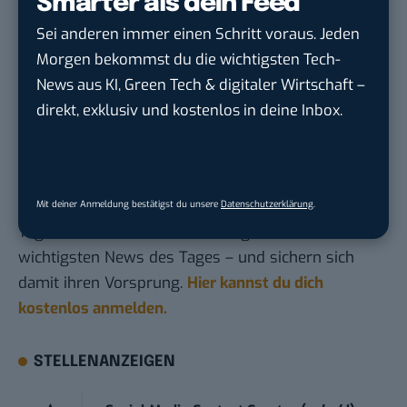
Smarter als dein Feed
das überhaupt etwas?
Sei anderen immer einen Schritt voraus. Jeden
Greta – thanks for travelling with Deutsche Bahn
Morgen bekommst du die wichtigsten Tech-
Fairtiq: Diese App sucht dir automatisch das
News aus KI, Green Tech & digitaler Wirtschaft –
billigste Ticket in Bus und Bahn
direkt, exklusiv und kostenlos in deine Inbox.
Du möchtest nicht abgehängt werden
, wenn es um
KI, Green Tech und die Tech-Themen von Morgen
geht? Über 12.000 smarte Leser bekommen jeden
Mit deiner Anmeldung bestätigst du unsere
Datenschutzerklärung
.
Tag UPDATE, unser Tech-Briefing mit den
wichtigsten News des Tages – und sichern sich
damit ihren Vorsprung.
Hier kannst du dich
kostenlos anmelden.
STELLENANZEIGEN