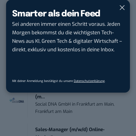
Smarter als dein Feed
Anforderungs- und Projektmanager
touristische...
Sei anderen immer einen Schritt voraus. Jeden
trendtours Holding GmbH
in
Eschborn
Morgen bekommst du die wichtigsten Tech-
News aus KI, Green Tech & digitaler Wirtschaft –
Performance Marketing Manager
direkt, exklusiv und kostenlos in deine Inbox.
Schwerpunkt Pai...
EDEKA Südwest Stiftung & Co. KG
in
Offenburg
Mit deiner Anmeldung bestätigst du unsere
Datenschutzerklärung
.
Social Media Consultant & Account Lead
(m...
Social DNA GmbH
in
Frankfurt am Main,
Frankfurt am Main
Sales-Manager (m/w/d) Online-