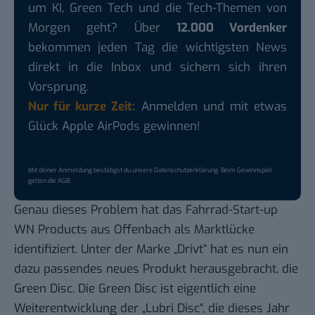
um KI, Green Tech und die Tech-Themen von
Morgen geht? Über
12.000 Vordenker
bekommen jeden Tag die wichtigsten News
direkt in die Inbox und sichern sich ihren
Vorsprung.
Nur für kurze Zeit:
Anmelden und mit etwas
Glück Apple AirPods gewinnen!
Mit deiner Anmeldung bestätigst du unsere
Datenschutzerklärung
. Beim Gewinnspiel
gelten die
AGB
.
Genau dieses Problem hat das Fahrrad-Start-up
WN Products aus Offenbach als Marktlücke
identifiziert. Unter der Marke „Drivt“ hat es nun ein
dazu passendes neues Produkt herausgebracht, die
Green Disc. Die Green Disc ist eigentlich eine
Weiterentwicklung der „Lubri Disc“, die dieses Jahr