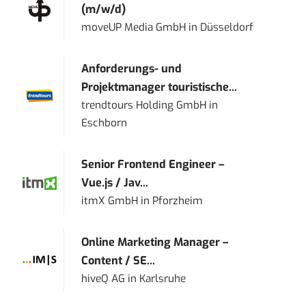
(m/w/d)
moveUP Media GmbH
in
Düsseldorf
Anforderungs- und
Projektmanager touristische...
trendtours Holding GmbH
in
Eschborn
Senior Frontend Engineer –
Vue.js / Jav...
itmX GmbH
in
Pforzheim
Online Marketing Manager –
Content / SE...
hiveQ AG
in
Karlsruhe