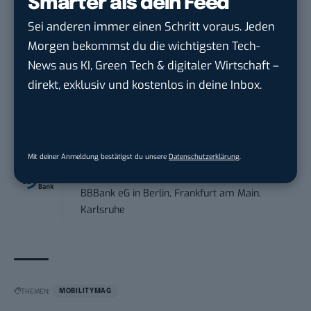
Smarter als dein Feed
Contentmanager (m/w/d) in Teilzeit (25-
30 Std.)
Sei anderen immer einen Schritt voraus. Jeden
TECVIA Media GmbH
in
München
Morgen bekommst du die wichtigsten Tech-
News aus KI, Green Tech & digitaler Wirtschaft –
Werkstudent (m/w/d) im Bereich
direkt, exklusiv und kostenlos in deine Inbox.
Webdesign &amp...
ALFIX GmbH
in
Großschirma bei Freiberg
Mitarbeiter (m/w/d) Customer
Mit deiner Anmeldung bestätigst du unsere
Datenschutzerklärung
.
Engagement / Soc...
BBBank eG
in
Berlin, Frankfurt am Main,
Karlsruhe
THEMEN:
MOBILITYMAG