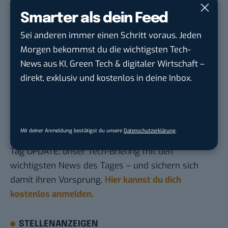
Volocopter-Flugtaxi mit „historischem“ Flug über
Smarter als dein Feed
Flughafen Helsinki
Sei anderen immer einen Schritt voraus. Jeden
Youtube-Star Casey Neistat testet als erster
Morgen bekommst du die wichtigsten Tech-
„fliegendes Auto“ von Kitty Hawk
News aus KI, Green Tech & digitaler Wirtschaft –
Braucht Deutschland wirklich Flugtaxis?
direkt, exklusiv und kostenlos in deine Inbox.
Du möchtest nicht abgehängt werden
, wenn es um
KI, Green Tech und die Tech-Themen von Morgen
Mit deiner Anmeldung bestätigst du unsere
Datenschutzerklärung
.
geht? Über 12.000 smarte Leser bekommen jeden
Tag UPDATE, unser Tech-Briefing mit den
wichtigsten News des Tages – und sichern sich
damit ihren Vorsprung.
Hier kannst du dich
kostenlos anmelden.
STELLENANZEIGEN