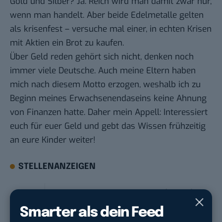
Gold und Silber? Ja. Reich wird man damit zwar nur,
wenn man handelt. Aber beide Edelmetalle gelten
als krisenfest – versuche mal einer, in echten Krisen
mit Aktien ein Brot zu kaufen.
Über Geld reden gehört sich nicht, denken noch
immer viele Deutsche. Auch meine Eltern haben
mich nach diesem Motto erzogen, weshalb ich zu
Beginn meines Erwachsenendaseins keine Ahnung
von Finanzen hatte. Daher mein Appell: Interessiert
euch für euer Geld und gebt das Wissen frühzeitig
an eure Kinder weiter!
STELLENANZEIGEN
Social Media Content Creator (m/w/d)
moveUP Media GmbH
in
Düsseldorf
Smarter als dein Feed