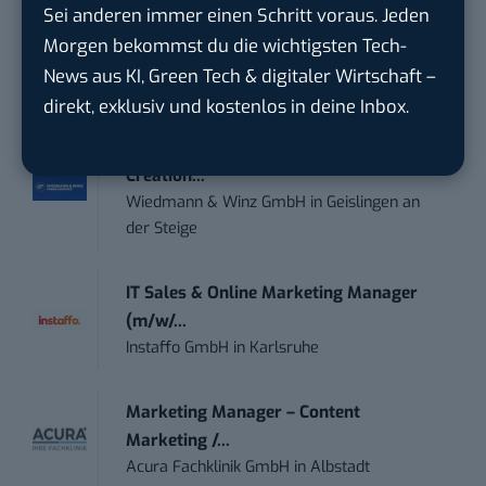
Sei anderen immer einen Schritt voraus. Jeden
Anforderungs- und Projektmanager
Morgen bekommst du die wichtigsten Tech-
touristische...
News aus KI, Green Tech & digitaler Wirtschaft –
trendtours Holding GmbH
in
Eschborn
direkt, exklusiv und kostenlos in deine Inbox.
Social Media Manager – Content
Creation...
Wiedmann & Winz GmbH
in
Geislingen an
der Steige
IT Sales & Online Marketing Manager
(m/w/...
Instaffo GmbH
in
Karlsruhe
Marketing Manager – Content
Marketing /...
Acura Fachklinik GmbH
in
Albstadt