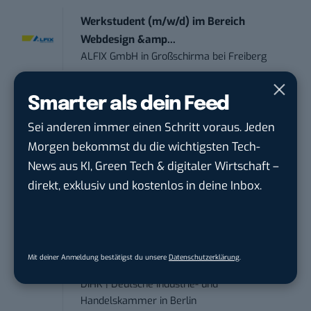
Werkstudent (m/w/d) im Bereich
Webdesign &amp...
ALFIX GmbH
in
Großschirma bei Freiberg
Mitarbeiter (m/w/d) Customer
Smarter als dein Feed
Engagement / Soc...
Sei anderen immer einen Schritt voraus. Jeden
BBBank eG
in
Berlin, Frankfurt am Main,
Morgen bekommst du die wichtigsten Tech-
Karlsruhe
News aus KI, Green Tech & digitaler Wirtschaft –
direkt, exklusiv und kostenlos in deine Inbox.
Senior ASIC Digital Lead – ATPG & M...
Bosch Gruppe
in
Reutlingen
Volontärin / Volontär für
Mit deiner Anmeldung bestätigst du unsere
Datenschutzerklärung
.
Kommunikation mit d...
DIHK | Deutsche Industrie- und
Handelskammer
in
Berlin