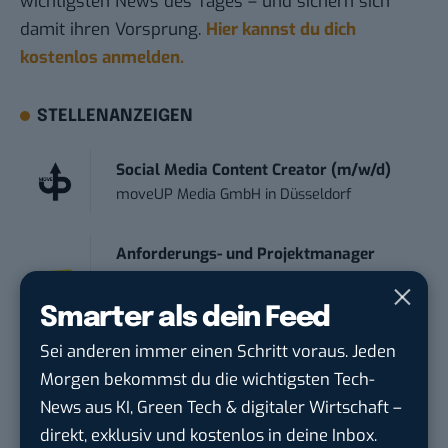
wichtigsten News des Tages – und sichern sich
damit ihren Vorsprung.
Hier kannst du dich
kostenlos anmelden.
STELLENANZEIGEN
Social Media Content Creator (m/w/d)
moveUP Media GmbH
in
Düsseldorf
Anforderungs- und Projektmanager
touristische...
trendtours Holding GmbH
in
Eschborn
Smarter als dein Feed
Sei anderen immer einen Schritt voraus. Jeden
Endpoint Security Engineer – OT (f/m/x)
Morgen bekommst du die wichtigsten Tech-
ZEISS
in
Oberkochen (Baden-Württemberg),
News aus KI, Green Tech & digitaler Wirtschaft –
München
direkt, exklusiv und kostenlos in deine Inbox.