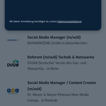
Content Manager Agrar (m/w/d)
befristet aufgr...
Josera Erbacher Service GmbH & Co...
in
Mit deiner Anmeldung bestätigst du unsere
Datenschutzerklärung
.
Remote / Mob...
Social Media Manager (m/w/d)
BANNERKÖNIG GmbH
in
Gelsenkirchen
Referent (m/w/d) Technik & Netzwerke
DVGW Deutscher Verein des Gas- und
Wasserfac...
in
Bonn
Social Media Manager / Content Creator
(m/w/d)
Dr. Meyer & Meyer-Peteaux New Media
Compa...
in
Rastede