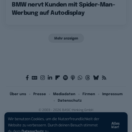
BMW nervt Kunden mit Spider-Man-
Werbung auf Autodisplay
Mehr anzeigen
Über uns
Presse
Mediadaten
Firmen
Impressum
Datenschutz
© 2003 - 2026 BASIC thinking GmbH
Wir benutzen Cookies, um die Nutzerfreundlichkeit der
Alles
iPhone 17 Pro sichern:
Für 1 € +
Website zu verbessern. Durch deinen Besuch stimmst
klar!
200 € Hardware-Bonus!
du dem
Datenschutz
zu.