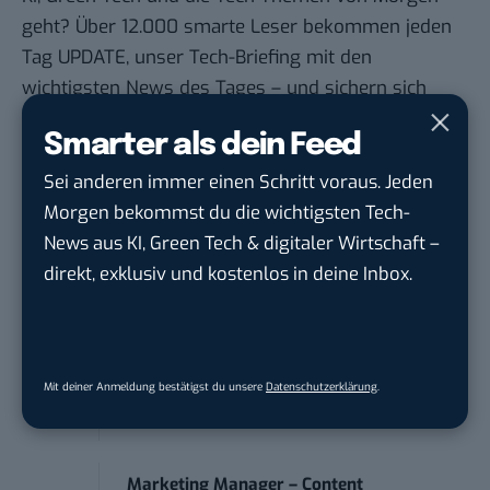
geht? Über 12.000 smarte Leser bekommen jeden
Tag UPDATE, unser Tech-Briefing mit den
wichtigsten News des Tages – und sichern sich
damit ihren Vorsprung.
Hier kannst du dich
Smarter als dein Feed
kostenlos anmelden.
Sei anderen immer einen Schritt voraus. Jeden
Morgen bekommst du die wichtigsten Tech-
STELLENANZEIGEN
News aus KI, Green Tech & digitaler Wirtschaft –
Social Media Content Creator (m/w/d)
direkt, exklusiv und kostenlos in deine Inbox.
moveUP Media GmbH
in
Düsseldorf
Anforderungs- und Projektmanager
Mit deiner Anmeldung bestätigst du unsere
Datenschutzerklärung
.
touristische...
trendtours Holding GmbH
in
Eschborn
Marketing Manager – Content