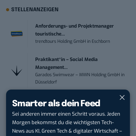
STELLENANZEIGEN
Anforderungs- und Projektmanager
touristische...
trendtours Holding GmbH
in
Eschborn
Praktikant*in – Social Media
Management...
Garados Swimwear – MWN Holding GmbH
in
Düsseldorf
Community Manager:in Open Source
Smarter als dein Feed
(w/m/d)
Sei anderen immer einen Schritt voraus. Jeden
Zentrum für Digitale Souveränität der Öffe...
Morgen bekommst du die wichtigsten Tech-
in
Bochum
News aus KI, Green Tech & digitaler Wirtschaft –