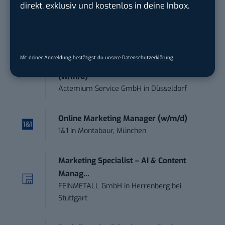
direkt, exklusiv und kostenlos in deine Inbox.
Art Director – UX Design / Adobe CC /
P...
meap GmbH
in
Witten
Mit deiner Anmeldung bestätigst du unsere
Datenschutzerklärung
.
Referent Social Media / Content Creator
(w/m/d)
Actemium Service GmbH
in
Düsseldorf
Online Marketing Manager (w/m/d)
1&1
in
Montabaur, München
Marketing Specialist – AI & Content
Manag...
FEINMETALL GmbH
in
Herrenberg bei
Stuttgart