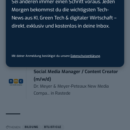
Sei anderen immer einen Schritt voraus. Jeden
Morgen bekommst du die wichtigsten Tech-
Social Media Manager (m/w/d)
News aus KI, Green Tech & digitaler Wirtschaft –
BANNERKÖNIG GmbH
in
Gelsenkirchen
direkt, exklusiv und kostenlos in deine Inbox.
Referent (m/w/d) Technik & Netzwerke
DVGW Deutscher Verein des Gas- und
Wasserfac...
in
Bonn
Mit deiner Anmeldung bestätigst du unsere
Datenschutzerklärung
.
Social Media Manager / Content Creator
(m/w/d)
Dr. Meyer & Meyer-Peteaux New Media
Compa...
in
Rastede
THEMEN:
BILDUNG
BTLISTICLE