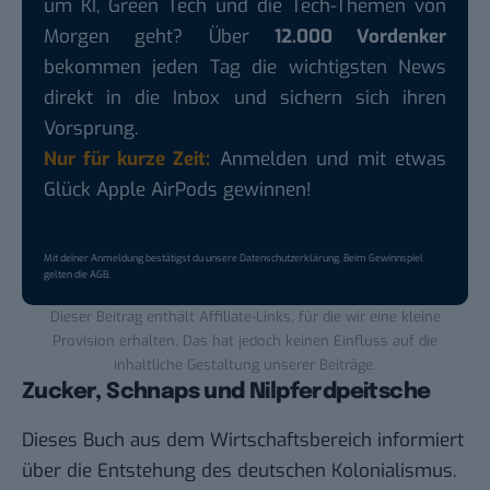
um KI, Green Tech und die Tech-Themen von
Morgen geht? Über
12.000 Vordenker
bekommen jeden Tag die wichtigsten News
direkt in die Inbox und sichern sich ihren
Vorsprung.
Nur für kurze Zeit:
Anmelden und mit etwas
Glück Apple AirPods gewinnen!
Mit deiner Anmeldung bestätigst du unsere
Datenschutzerklärung
. Beim Gewinnspiel
gelten die
AGB
.
Dieser Beitrag enthält Affiliate-Links, für die wir eine kleine
Provision erhalten. Das hat jedoch keinen Einfluss auf die
inhaltliche Gestaltung unserer Beiträge.
Zucker, Schnaps und Nilpferdpeitsche
Dieses
Buch
aus dem Wirtschaftsbereich informiert
über die Entstehung des deutschen Kolonialismus.