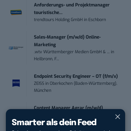
Anforderungs- und Projektmanager
touristische...
trendtours Holding GmbH
in
Eschborn
Sales-Manager (m/w/d) Online-
Marketing
.wtv Württemberger Medien GmbH & ...
in
Heilbronn, F...
Endpoint Security Engineer – OT (f/m/x)
ZEISS
in
Oberkochen (Baden-Württemberg),
München
Content Manager Agrar (m/w/d)
befristet aufgr...
Smarter als dein Feed
Josera Erbacher Service GmbH & Co...
in
Remote / Mob...