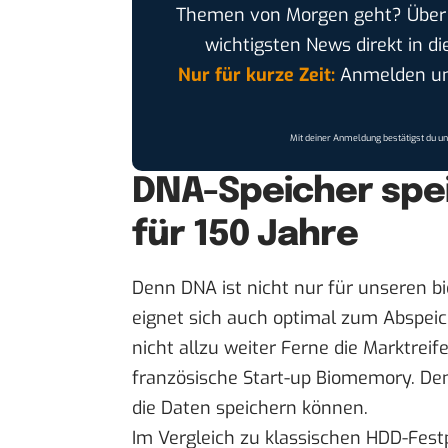
Themen von Morgen geht? Übe
wichtigsten News direkt in di
Nur für kurze Zeit:
Anmelden und
Mit deiner Anmeldung bestätigst du u
DNA-Speicher spe
für 150 Jahre
Denn DNA ist nicht nur für unseren b
eignet sich auch optimal zum Abspeic
nicht allzu weiter Ferne die Marktreif
französische Start-up
Biomemory
. De
die Daten speichern können.
Im Vergleich zu klassischen HDD-Festp