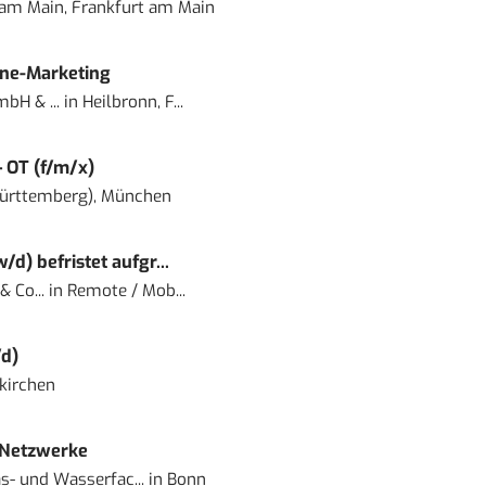
 am Main, Frankfurt am Main
ine-Marketing
bH & ...
in
Heilbronn, F...
– OT (f/m/x)
ürttemberg), München
) befristet aufgr...
 Co...
in
Remote / Mob...
d)
kirchen
 Netzwerke
- und Wasserfac...
in
Bonn