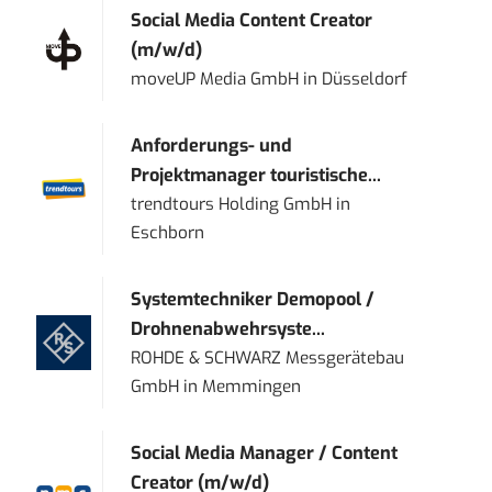
Social Media Content Creator
(m/w/d)
moveUP Media GmbH
in
Düsseldorf
Anforderungs- und
Projektmanager touristische...
trendtours Holding GmbH
in
Eschborn
Systemtechniker Demopool /
Drohnenabwehrsyste...
ROHDE & SCHWARZ Messgerätebau
GmbH
in
Memmingen
Social Media Manager / Content
Creator (m/w/d)