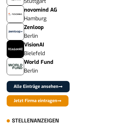
Stuttgart
novomind AG
Hamburg
Zenloop
Berlin
VisionAI
Bielefeld
World Fund
Berlin
Alle Einträge ansehen
Jetzt Firma eintragen
STELLENANZEIGEN