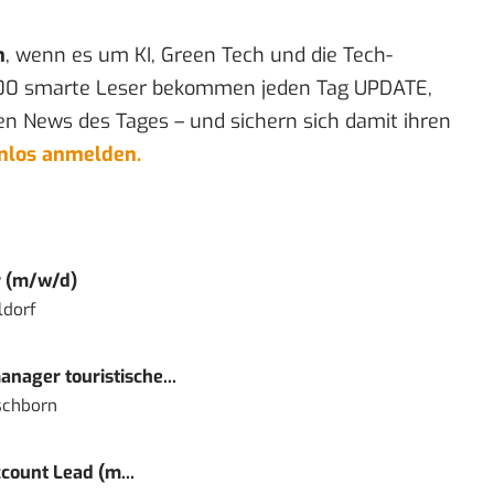
n
, wenn es um KI, Green Tech und die Tech-
00 smarte Leser bekommen jeden Tag UPDATE,
en News des Tages – und sichern sich damit ihren
enlos anmelden.
r (m/w/d)
ldorf
nager touristische...
schborn
count Lead (m...