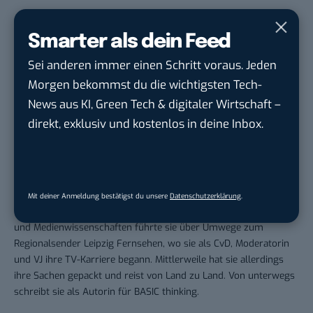
Smarter als dein Feed
Sei anderen immer einen Schritt voraus. Jeden
THEMEN:
ADFREE
BTLISTICLE
ELEKTROAUTOS
ELEKTROMOBILITÄT
Morgen bekommst du die wichtigsten Tech-
News aus KI, Green Tech & digitaler Wirtschaft –
direkt, exklusiv und kostenlos in deine Inbox.
Beatrice Bode
Mit deiner Anmeldung bestätigst du unsere
Datenschutzerklärung
.
Beatrice ist Multi-Media-Profi. Ihr Studium der Kommunikations -
und Medienwissenschaften führte sie über Umwege zum
Regionalsender Leipzig Fernsehen, wo sie als CvD, Moderatorin
und VJ ihre TV-Karriere begann. Mittlerweile hat sie allerdings
ihre Sachen gepackt und reist von Land zu Land. Von unterwegs
schreibt sie als Autorin für BASIC thinking.