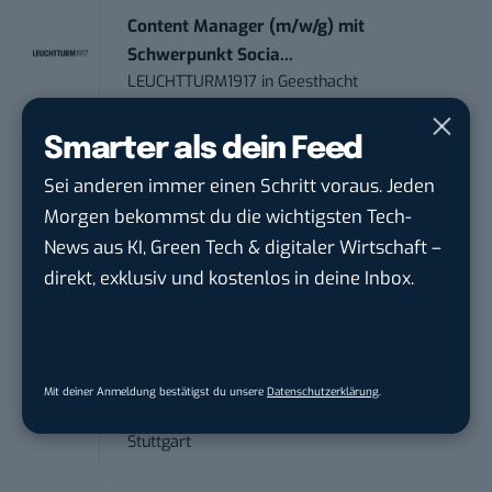
Content Manager (m/w/g) mit
Schwerpunkt Socia...
LEUCHTTURM1917
in
Geesthacht
Smarter als dein Feed
Marketing Manager Social Media and
Content (m...
Sei anderen immer einen Schritt voraus. Jeden
Wave In Motion GmbH
in
Köln, Köln
Morgen bekommst du die wichtigsten Tech-
News aus KI, Green Tech & digitaler Wirtschaft –
Social Media Manager –
direkt, exklusiv und kostenlos in deine Inbox.
Webkommunikation...
Open Experience GmbH
in
Karlsruhe
Editorial Prompt Engineer (m/w/d)
Mit deiner Anmeldung bestätigst du unsere
Datenschutzerklärung
.
Motor Presse Verlagsgesellschaft mbH
in
Stuttgart