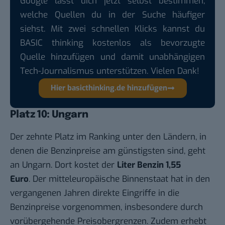
Google lässt dich jetzt selbst bestimmen,
welche Quellen du in der Suche häufiger
siehst. Mit zwei schnellen Klicks kannst du
BASIC thinking kostenlos als bevorzugte
Quelle hinzufügen und damit unabhängigen
Tech-Journalismus unterstützen. Vielen Dank!
Hier basicthinking.de hinzufügen
Platz 10: Ungarn
Der zehnte Platz im Ranking unter den Ländern, in
denen die Benzinpreise am günstigsten sind, geht
an Ungarn. Dort kostet der
Liter Benzin 1,55
Euro
. Der mitteleuropäische Binnenstaat hat in den
vergangenen Jahren direkte Eingriffe in die
Benzinpreise vorgenommen, insbesondere durch
vorübergehende Preisobergrenzen. Zudem erhebt