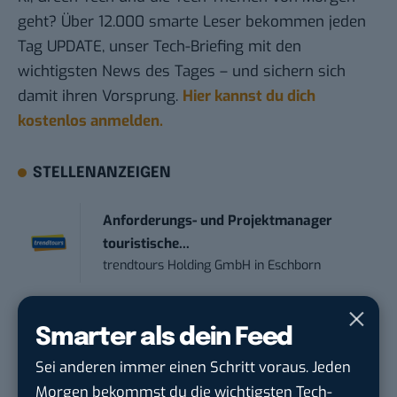
geht? Über 12.000 smarte Leser bekommen jeden
Tag UPDATE, unser Tech-Briefing mit den
wichtigsten News des Tages – und sichern sich
damit ihren Vorsprung.
Hier kannst du dich
kostenlos anmelden.
STELLENANZEIGEN
Anforderungs- und Projektmanager
touristische...
trendtours Holding GmbH
in
Eschborn
Online Marketing Manager (w/m/d)
Smarter als dein Feed
1&1
in
Montabaur, München
Sei anderen immer einen Schritt voraus. Jeden
Morgen bekommst du die wichtigsten Tech-
Marketing Specialist – AI & Content