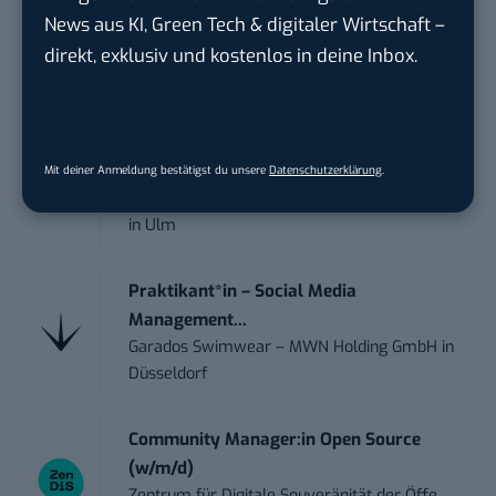
Manag...
News aus KI, Green Tech & digitaler Wirtschaft –
FEINMETALL GmbH
in
Herrenberg bei
direkt, exklusiv und kostenlos in deine Inbox.
Stuttgart
Praktikum im E-Business – Business
Inte...
Mit deiner Anmeldung bestätigst du unsere
Datenschutzerklärung
.
Liebherr-Hausgeräte Ochsenhausen GmbH
in
Ulm
Praktikant*in – Social Media
Management...
Garados Swimwear – MWN Holding GmbH
in
Düsseldorf
Community Manager:in Open Source
(w/m/d)
Zentrum für Digitale Souveränität der Öffe...