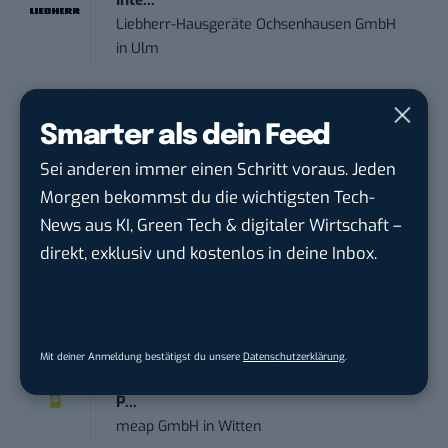
Liebherr-Hausgeräte Ochsenhausen GmbH
in
Ulm
Praktikant*in – Social Media
Smarter als dein Feed
Management...
Garados Swimwear – MWN Holding GmbH
in
Sei anderen immer einen Schritt voraus. Jeden
Düsseldorf
Morgen bekommst du die wichtigsten Tech-
News aus KI, Green Tech & digitaler Wirtschaft –
Community Manager:in Open Source
direkt, exklusiv und kostenlos in deine Inbox.
(w/m/d)
Zentrum für Digitale Souveränität der Öffe...
in
Bochum
Mit deiner Anmeldung bestätigst du unsere
Datenschutzerklärung
.
Art Director – UX Design / Adobe CC /
P...
meap GmbH
in
Witten