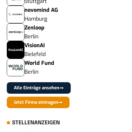
Stuttgart
novomind AG
Hamburg
Zenloop
Berlin
VisionAI
Bielefeld
World Fund
Berlin
Alle Einträge ansehen
Jetzt Firma eintragen
STELLENANZEIGEN