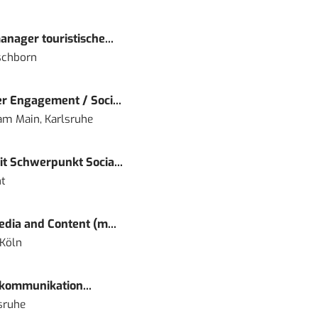
nager touristische...
schborn
r Engagement / Soci...
 am Main, Karlsruhe
t Schwerpunkt Socia...
t
dia and Content (m...
 Köln
kommunikation...
sruhe