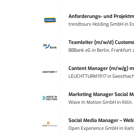
Anforderungs- und Projektma
trendtours Holding GmbH
in
E
Teamleiter (m/w/d) Custome
BBBank eG
in
Berlin, Frankfurt
Content Manager (m/w/g) mi
LEUCHTTURM1917
in
Geesthach
Marketing Manager Social Me
Wave In Motion GmbH
in
Köln,
Social Media Manager – Web
Open Experience GmbH
in
Karl