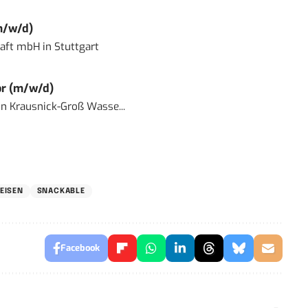
m/w/d)
haft mbH
in
Stuttgart
or (m/w/d)
in
Krausnick-Groß Wasse...
EISEN
SNACKABLE
Facebook