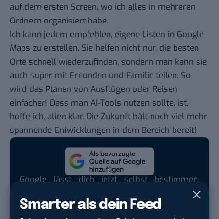
auf dem ersten Screen, wo ich alles in mehreren
Ordnern organisiert habe.
Ich kann jedem empfehlen, eigene Listen in Google
Maps zu erstellen. Sie helfen nicht nur, die besten
Orte schnell wiederzufinden, sondern man kann sie
auch super mit Freunden und Familie teilen. So
wird das Planen von Ausflügen oder Reisen
einfacher! Dass man AI-Tools nutzen sollte, ist,
hoffe ich, allen klar. Die Zukunft hält noch viel mehr
spannende Entwicklungen in dem Bereich bereit!
Google lässt dich jetzt selbst bestimmen,
welche Quellen du in der Suche häufiger
Smarter als dein Feed
siehst. Mit zwei schnellen Klicks kannst du