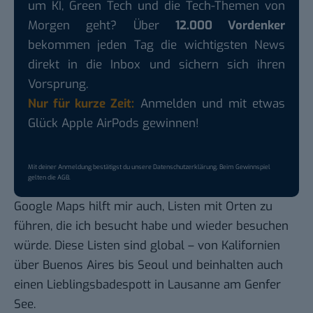
um KI, Green Tech und die Tech-Themen von
Morgen geht? Über
12.000 Vordenker
bekommen jeden Tag die wichtigsten News
direkt in die Inbox und sichern sich ihren
Vorsprung.
Nur für kurze Zeit:
Anmelden und mit etwas
Glück Apple AirPods gewinnen!
Mit deiner Anmeldung bestätigst du unsere
Datenschutzerklärung
. Beim Gewinnspiel
gelten die
AGB
.
Google Maps hilft mir auch, Listen mit Orten zu
führen, die ich besucht habe und wieder besuchen
würde. Diese Listen sind global – von Kalifornien
über Buenos Aires bis Seoul und beinhalten auch
einen Lieblingsbadespott in Lausanne am Genfer
See.