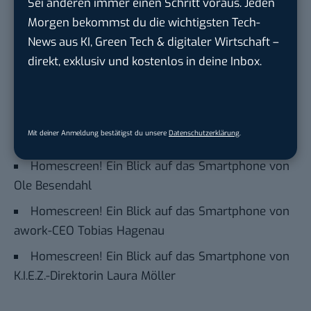
BASIC thinking kostenlos als bevorzugte
Sei anderen immer einen Schritt voraus. Jeden
Quelle hinzufügen und damit unabhängigen
Morgen bekommst du die wichtigsten Tech-
Tech-Journalismus unterstützen. Vielen Dank!
News aus KI, Green Tech & digitaler Wirtschaft –
direkt, exklusiv und kostenlos in deine Inbox.
Hier basicthinking.de hinzufügen
Auch interessant:
Homescreen! Ein Blick auf das Smartphone von
Mit deiner Anmeldung bestätigst du unsere
Datenschutzerklärung
.
Michael Elschenbroich
Homescreen! Ein Blick auf das Smartphone von
Ole Besendahl
Homescreen! Ein Blick auf das Smartphone von
awork-CEO Tobias Hagenau
Homescreen! Ein Blick auf das Smartphone von
K.I.E.Z.-Direktorin Laura Möller