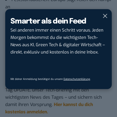
an
Ab wann lohnt sich ein Balkonkraftwerk?
Smarter als dein Feed
Deutschland droht Klimaschutzziele zu
Sei anderen immer einen Schritt voraus. Jeden
verpassen – worauf es jetzt ankommt
Morgen bekommst du die wichtigsten Tech-
Voll aufgeladen in nur 18 Sekunden? Neue E-
News aus KI, Green Tech & digitaler Wirtschaft –
Autobatterie soll in Serie gehen
direkt, exklusiv und kostenlos in deine Inbox.
Du möchtest nicht abgehängt werden
, wenn es um
KI, Green Tech und die Tech-Themen von Morgen
Mit deiner Anmeldung bestätigst du unsere
Datenschutzerklärung
.
geht? Über 12.000 smarte Leser bekommen jeden
Tag UPDATE, unser Tech-Briefing mit den
wichtigsten News des Tages – und sichern sich
damit ihren Vorsprung.
Hier kannst du dich
kostenlos anmelden.