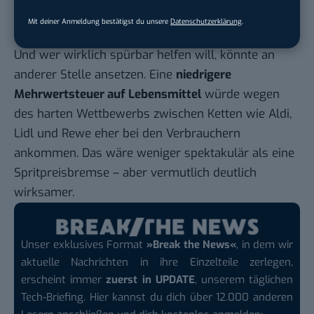
Deckelung der Energiesteuer ab einem bestimmten
Mit deiner Anmeldung bestätigst du unsere
Datenschutzerklärung
.
Spritpreis.
Und wer wirklich spürbar helfen will, könnte an
anderer Stelle ansetzen. Eine
niedrigere
Mehrwertsteuer auf Lebensmittel
würde wegen
des harten Wettbewerbs zwischen Ketten wie Aldi,
Lidl und Rewe eher bei den Verbrauchern
ankommen. Das wäre weniger spektakulär als eine
Spritpreisbremse – aber vermutlich deutlich
wirksamer.
Unser exklusives Format
»Break the News«
, in dem wir
aktuelle Nachrichten in ihre Einzelteile zerlegen,
erscheint immer
zuerst in UPDATE
, unserem täglichen
Tech-Briefing. Hier kannst du dich über 12.000 anderen