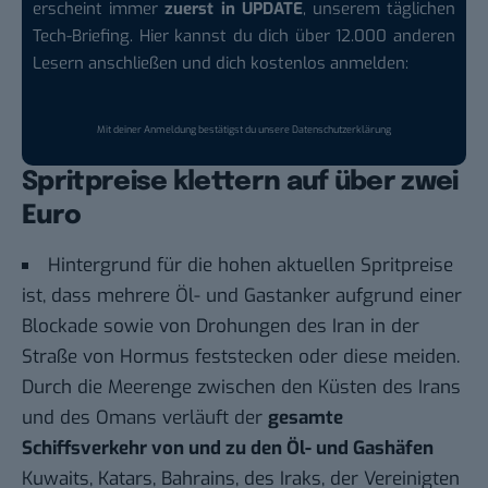
erscheint immer
zuerst in UPDATE
, unserem täglichen
Tech-Briefing. Hier kannst du dich über 12.000 anderen
Lesern anschließen und dich kostenlos anmelden:
Mit deiner Anmeldung bestätigst du unsere
Datenschutzerklärung
Spritpreise klettern auf über zwei
Euro
Hintergrund für die hohen aktuellen Spritpreise
ist, dass mehrere Öl- und Gastanker aufgrund einer
Blockade sowie von Drohungen des Iran in der
Straße von Hormus
feststecken oder diese meiden.
Durch die Meerenge zwischen den Küsten des Irans
und des Omans verläuft der
gesamte
Schiffsverkehr von und zu den Öl- und Gashäfen
Kuwaits, Katars, Bahrains, des Iraks, der Vereinigten