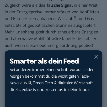
Zugleich wäre sie das
falsche Signal
in einer Welt,
in der Energiepreise immer stärker von Konflikten
und Klimarisiken abhängen. Wer auf Öl und Gas
setzt, bleibt geopolitischen Stürmen ausgeliefert.
Mehr Unabhängigkeit durch erneuerbare Energien
und alternative Mobilität wäre langfristig stabiler –
auch wenn diese neue Energieordnung politisch
unbequem ist.
Statt Milliarden zu verbrennen, sollte die Politik
Smarter als dein Feed
gezielter handeln und Mineralölkonzerne stärker
Sei anderen immer einen Schritt voraus. Jeden
kontrollieren, etwa durch mehr Preistransparenz
Morgen bekommst du die wichtigsten Tech-
nach dem
Vorbild Österreichs
, wo Preiserhöhungen
News aus KI, Green Tech & digitaler Wirtschaft –
an Tankstellen nur einmal täglich erlaubt sind.
direkt, exklusiv und kostenlos in deine Inbox.
Gleichzeitig ließen sich Haushalte direkt entlasten –
etwa mit einem steuerfreien
Energiekostenzuschuss oder einer temporären