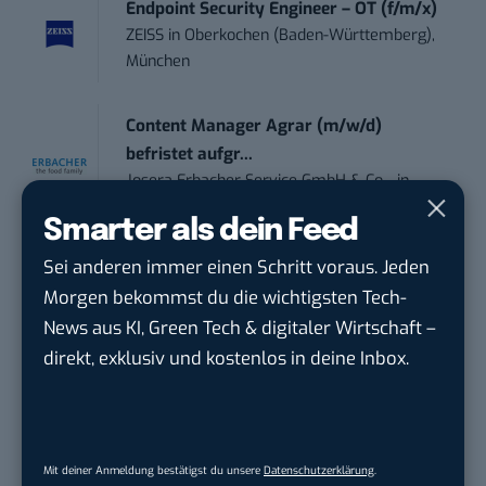
Endpoint Security Engineer – OT (f/m/x)
ZEISS
in
Oberkochen (Baden-Württemberg),
München
Content Manager Agrar (m/w/d)
befristet aufgr...
Josera Erbacher Service GmbH & Co...
in
Remote / Mob...
Smarter als dein Feed
Sei anderen immer einen Schritt voraus. Jeden
Social Media Manager (m/w/d)
Morgen bekommst du die wichtigsten Tech-
BANNERKÖNIG GmbH
in
Gelsenkirchen
News aus KI, Green Tech & digitaler Wirtschaft –
direkt, exklusiv und kostenlos in deine Inbox.
THEMEN:
ELON MUSK
ERNEUERBARE ENERGIE
PODCAST
POLITIK
X (EHEMALS TWITTER)
Mit deiner Anmeldung bestätigst du unsere
Datenschutzerklärung
.