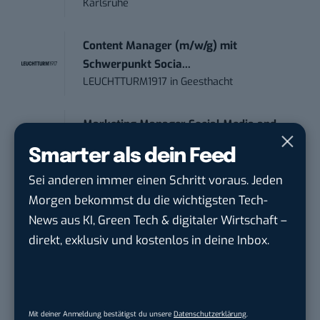
Karlsruhe
Content Manager (m/w/g) mit
Schwerpunkt Socia...
LEUCHTTURM1917
in
Geesthacht
Marketing Manager Social Media and
Content (m...
Smarter als dein Feed
Wave In Motion GmbH
in
Köln, Köln
Sei anderen immer einen Schritt voraus. Jeden
Morgen bekommst du die wichtigsten Tech-
News aus KI, Green Tech & digitaler Wirtschaft –
direkt, exklusiv und kostenlos in deine Inbox.
THEMEN:
ENERGIEWENDE
KÜNSTLICHE INTELLIGENZ
Mit deiner Anmeldung bestätigst du unsere
Datenschutzerklärung
.