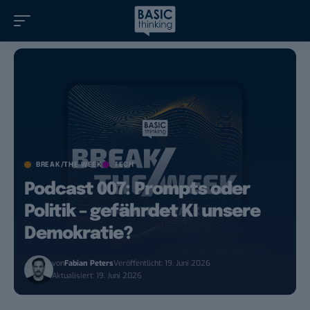
BREAK/THE WEEK
TECH
Podcast 007: Prompts oder
Politik – gefährdet KI unsere
Demokratie?
von
Fabian Peters
Veröffentlicht: 19. Juni 2026
Aktualisiert: 19. Juni 2026