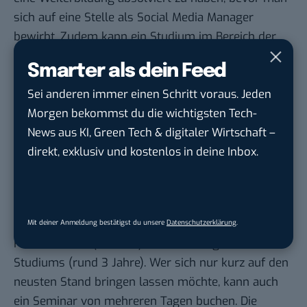
sich auf eine Stelle als Social Media Manager
bewirbt. Zudem kann ein Studium im Bereich der
Kommunikation hilfreich sein, auf dessen Basis
Smarter als dein Feed
man die neuen Aufgaben angeht.
Sei anderen immer einen Schritt voraus. Jeden
Ausbildungen und Weiterbildung
Morgen bekommst du die wichtigsten Tech-
zum Social Media Manager
News aus KI, Green Tech & digitaler Wirtschaft –
Im Kern gibt es vier Möglichkeiten, den Beruf des
direkt, exklusiv und kostenlos in deine Inbox.
Social Media Managers oder zumindest dessen
Kernkompetenzen zu erlernen. Neben der
Weiterbildung, die meist zwischen 2 und 4 Monaten
dauert, gibt es noch die Möglichkeit eines
Mit deiner Anmeldung bestätigst du unsere
Datenschutzerklärung
.
Fernstudiums (ein Jahr) sowie eines ganzen
Studiums (rund 3 Jahre). Wer sich nur kurz auf den
neusten Stand bringen lassen möchte, kann auch
ein Seminar von mehreren Tagen buchen. Die