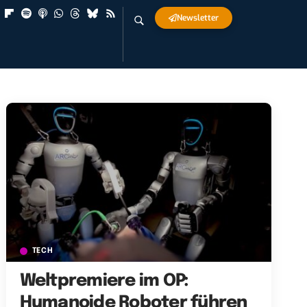
Newsletter
TECH
Weltpremiere im OP:
Humanoide Roboter führen