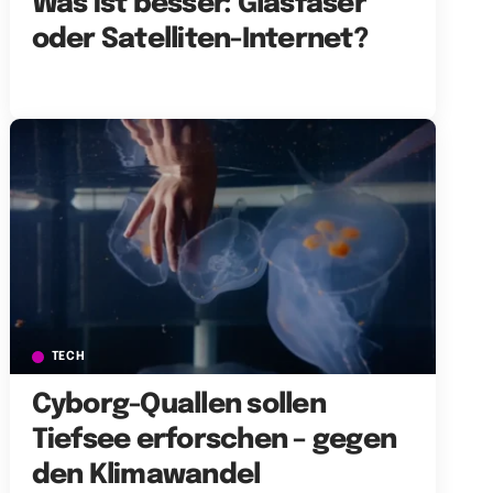
Was ist besser: Glasfaser
oder Satelliten-Internet?
TECH
Cyborg-Quallen sollen
Tiefsee erforschen – gegen
den Klimawandel