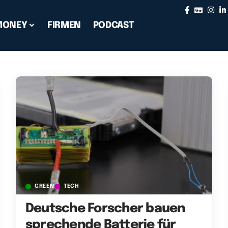
MONEY
FIRMEN
PODCAST
GREEN
TECH
Deutsche Forscher bauen
sprechende Batterie für