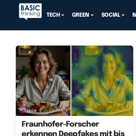
TECH
GREEN
SOCIAL
TECH
Fraunhofer-Forscher
erkennen Deepfakes mit bis