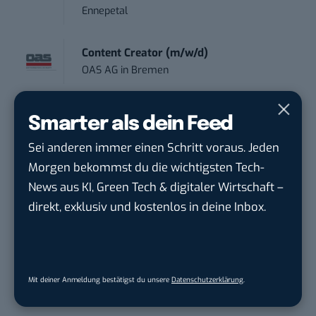
Ennepetal
Content Creator (m/w/d)
OAS AG
in
Bremen
Art Director – UX Design / Adobe CC /
Smarter als dein Feed
P...
Sei anderen immer einen Schritt voraus. Jeden
meap GmbH
in
Witten
Morgen bekommst du die wichtigsten Tech-
News aus KI, Green Tech & digitaler Wirtschaft –
Content-Manager (m/w/d)
direkt, exklusiv und kostenlos in deine Inbox.
Hermann Sewerin GmbH
in
Gütersloh
Mit deiner Anmeldung bestätigst du unsere
Datenschutzerklärung
.
THEMEN:
INTERVIEW
PODCAST