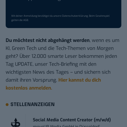
Mit deiner Anmeldung bestätigst du unsere
Datenschutzerklärung
. Beim Gewinnspiel
gelten die
AGB
.
Du möchtest nicht abgehängt werden
, wenn es um
KI, Green Tech und die Tech-Themen von Morgen
geht? Über 12.000 smarte Leser bekommen jeden
Tag UPDATE, unser Tech-Briefing mit den
wichtigsten News des Tages – und sichern sich
damit ihren Vorsprung.
Hier kannst du dich
kostenlos anmelden.
STELLENANZEIGEN
Social Media Content Creator (m/w/d)
moveUP Media GmbH
in
Düsseldorf