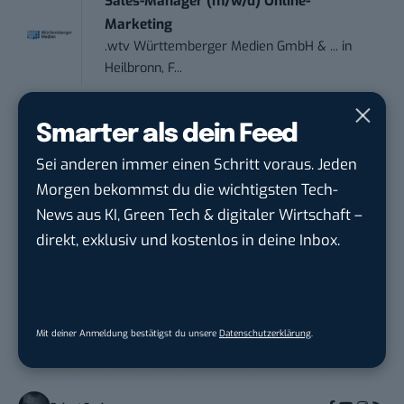
Sales-Manager (m/w/d) Online-
Marketing
.wtv Württemberger Medien GmbH & ...
in
Heilbronn, F...
Endpoint Security Engineer – OT (f/m/x)
Smarter als dein Feed
ZEISS
in
Oberkochen (Baden-Württemberg),
Sei anderen immer einen Schritt voraus. Jeden
München
Morgen bekommst du die wichtigsten Tech-
News aus KI, Green Tech & digitaler Wirtschaft –
direkt, exklusiv und kostenlos in deine Inbox.
THEMEN:
BLOGGING
E-COMMERCE
Mit deiner Anmeldung bestätigst du unsere
Datenschutzerklärung
.