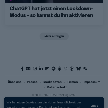
ChatGPT hat jetzt einen Lockdown-
Modus – so kannst du ihn aktivieren
Mehr anzeigen
Über uns
Presse
Mediadaten
Firmen
Impressum
Datenschutz
© 2003 - 2026 BASIC thinking GmbH
Wir benutzen Cookies, um die Nutzerfreundlichkeit der
Alles
iPhone 17 Pro sichern:
Für 1 € +
Website zu verbessern. Durch deinen Besuch stimmst