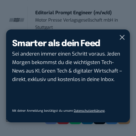
Editorial Prompt Engineer (m/w/d)
Motor Presse Verlagsgesellschaft mbH
in
Stuttgart
Smarter als dein Feed
Working Student Digital Learning – R&D
Sei anderen immer einen Schritt voraus. Jeden
Pr...
Brainlab
in
Munich
Morgen bekommst du die wichtigsten Tech-
News aus KI, Green Tech & digitaler Wirtschaft –
direkt, exklusiv und kostenlos in deine Inbox.
THEMEN:
CYBERSECURITY
DATENSCHUTZ
Mit deiner Anmeldung bestätigst du unsere
Datenschutzerklärung
.