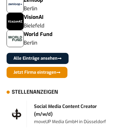
Zenloop
Berlin
VisionAI
Bielefeld
World Fund
Berlin
Alle Einträge ansehen
Jetzt Firma eintragen
STELLENANZEIGEN
Social Media Content Creator
(m/w/d)
moveUP Media GmbH
in
Düsseldorf