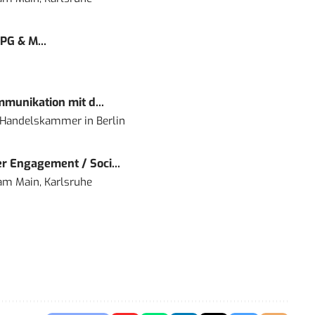
PG & M...
mmunikation mit d...
nd Handelskammer
in
Berlin
r Engagement / Soci...
 am Main, Karlsruhe