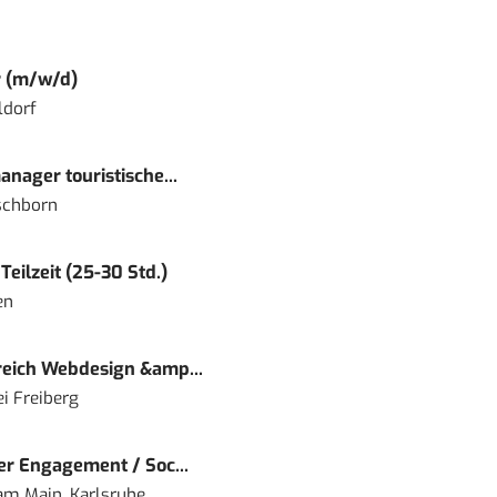
r (m/w/d)
ldorf
nager touristische...
schborn
eilzeit (25-30 Std.)
en
eich Webdesign &amp...
i Freiberg
r Engagement / Soc...
 am Main, Karlsruhe