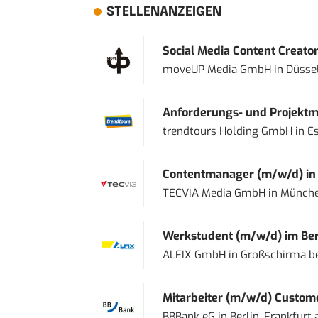
STELLENANZEIGEN
Social Media Content Creato
moveUP Media GmbH
in
Düsse
Anforderungs- und Projektma
trendtours Holding GmbH
in
E
Contentmanager (m/w/d) in T
TECVIA Media GmbH
in
Münch
Werkstudent (m/w/d) im Ber
ALFIX GmbH
in
Großschirma be
Mitarbeiter (m/w/d) Custome
BBBank eG
in
Berlin, Frankfurt