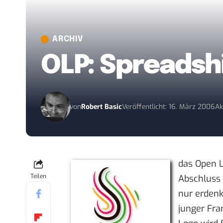
ARCHIV
OLP: Spreadshi
von
Robert Basic
Veröffentlicht: 16. März 2006
Ak
das
Open L
Teilen
Abschluss 
nur erdenk
junger Fr