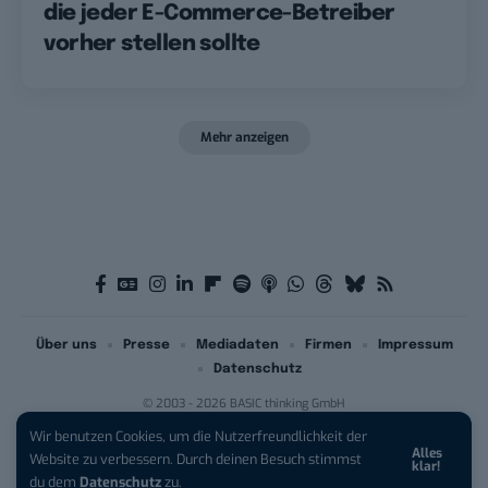
die jeder E-Commerce-Betreiber
vorher stellen sollte
Mehr anzeigen
Über uns
Presse
Mediadaten
Firmen
Impressum
Datenschutz
© 2003 - 2026 BASIC thinking GmbH
Wir benutzen Cookies, um die Nutzerfreundlichkeit der
Alles
iPhone 17 Pro sichern:
Für 1 € +
Website zu verbessern. Durch deinen Besuch stimmst
klar!
200 € Hardware-Bonus!
du dem
Datenschutz
zu.