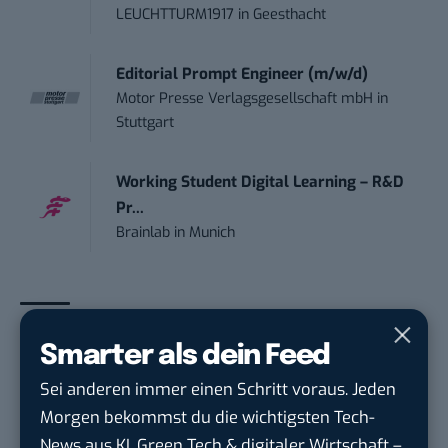
LEUCHTTURM1917
in
Geesthacht
Editorial Prompt Engineer (m/w/d)
Motor Presse Verlagsgesellschaft mbH
in
Stuttgart
Working Student Digital Learning – R&D
Pr...
Brainlab
in
Munich
Smarter als dein Feed
THEMEN:
MARKETING
Sei anderen immer einen Schritt voraus. Jeden
Morgen bekommst du die wichtigsten Tech-
News aus KI, Green Tech & digitaler Wirtschaft –