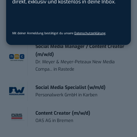
direkt, exklusiv und kostenlos in deine Inbox.
Referent (m/w/d) Technik & Netzwerke
DVGW Deutscher Verein des Gas- und
Wasserfac...
in
Bonn
Mit deiner Anmeldung bestätigst du unsere
Datenschutzerklärung
.
Social Media Manager / Content Creator
(m/w/d)
Dr. Meyer & Meyer-Peteaux New Media
Compa...
in
Rastede
Social Media Specialist (w/m/d)
Personalwerk GmbH
in
Karben
Content Creator (m/w/d)
OAS AG
in
Bremen