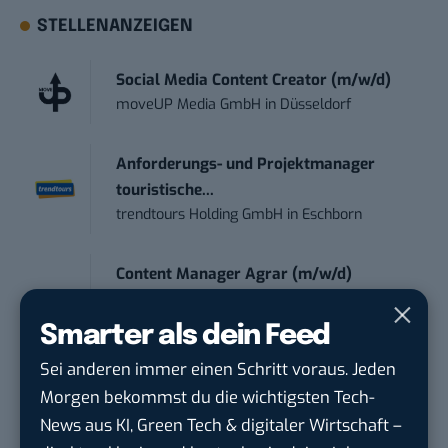
STELLENANZEIGEN
Social Media Content Creator (m/w/d)
moveUP Media GmbH
in
Düsseldorf
Anforderungs- und Projektmanager
touristische...
trendtours Holding GmbH
in
Eschborn
Content Manager Agrar (m/w/d)
befristet aufgr...
Josera Erbacher Service GmbH & Co...
in
Smarter als dein Feed
Remote / Mob...
Sei anderen immer einen Schritt voraus. Jeden
Morgen bekommst du die wichtigsten Tech-
Social Media Manager (m/w/d)
News aus KI, Green Tech & digitaler Wirtschaft –
BANNERKÖNIG GmbH
in
Gelsenkirchen