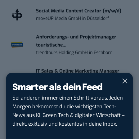
Social Media Content Creator (m/w/d)
moveUP Media GmbH
in
Düsseldorf
Anforderungs- und Projektmanager
touristische...
trendtours Holding GmbH
in
Eschborn
IT Sales & Online Marketing Manager
(m/w/...
Smarter als dein Feed
Instaffo GmbH
in
Karlsruhe
Sei anderen immer einen Schritt voraus. Jeden
Marketing Manager – Content
Morgen bekommst du die wichtigsten Tech-
Marketing /...
News aus KI, Green Tech & digitaler Wirtschaft –
Acura Fachklinik GmbH
in
Albstadt
direkt, exklusiv und kostenlos in deine Inbox.