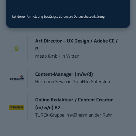
Content Marketing Specialist Product &
Te...
Ferdinand Bilstein GmbH & Co. KG
in
Mit deiner Anmeldung bestätigst du unsere
Datenschutzerklärung
.
Ennepetal
Art Director – UX Design / Adobe CC /
P...
meap GmbH
in
Witten
Content-Manager (m/w/d)
Hermann Sewerin GmbH
in
Gütersloh
Online-Redakteur / Content Creator
(m/w/d) B2...
TURCK-Gruppe
in
Mülheim an der Ruhr