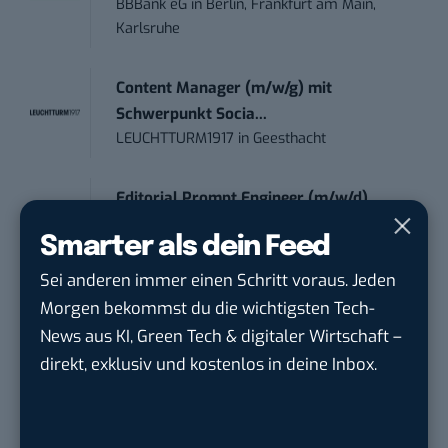
BBBank eG
in
Berlin, Frankfurt am Main,
Karlsruhe
Content Manager (m/w/g) mit
Schwerpunkt Socia...
LEUCHTTURM1917
in
Geesthacht
Editorial Prompt Engineer (m/w/d)
Motor Presse Verlagsgesellschaft mbH
in
Smarter als dein Feed
Stuttgart
Sei anderen immer einen Schritt voraus. Jeden
PR & Social Media Coordinator (m/w/d)
Morgen bekommst du die wichtigsten Tech-
Tropical Island Holding GmbH
in
Krausnick-
News aus KI, Green Tech & digitaler Wirtschaft –
Groß Wasse...
direkt, exklusiv und kostenlos in deine Inbox.
Working Student Digital Learning – R&D
Pr...