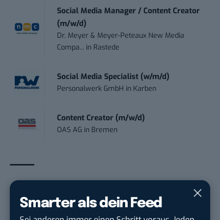
Social Media Manager / Content Creator
(m/w/d)
Dr. Meyer & Meyer-Peteaux New Media
Compa...
in
Rastede
Social Media Specialist (w/m/d)
Personalwerk GmbH
in
Karben
Content Creator (m/w/d)
OAS AG
in
Bremen
THEMEN:
E-COMMERCE
Smarter als dein Feed
Sei anderen immer einen Schritt voraus. Jeden