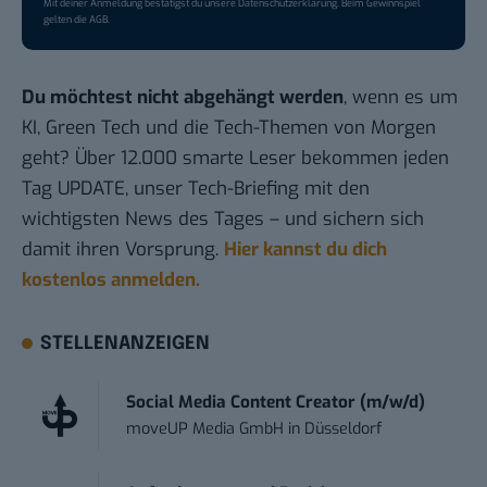
Mit deiner Anmeldung bestätigst du unsere
Datenschutzerklärung
. Beim Gewinnspiel
gelten die
AGB
.
Du möchtest nicht abgehängt werden
, wenn es um
KI, Green Tech und die Tech-Themen von Morgen
geht? Über 12.000 smarte Leser bekommen jeden
Tag UPDATE, unser Tech-Briefing mit den
wichtigsten News des Tages – und sichern sich
damit ihren Vorsprung.
Hier kannst du dich
kostenlos anmelden.
STELLENANZEIGEN
Social Media Content Creator (m/w/d)
moveUP Media GmbH
in
Düsseldorf