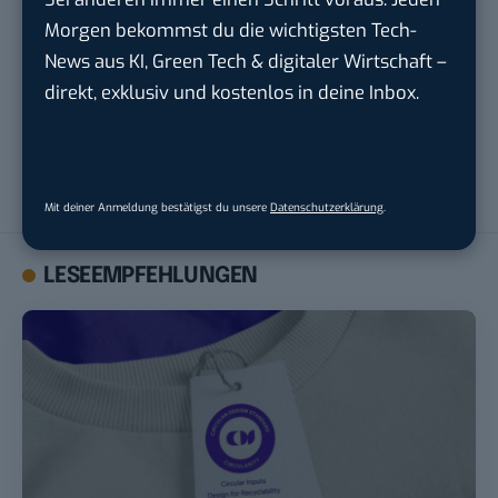
Morgen bekommst du die wichtigsten Tech-
News aus KI, Green Tech & digitaler Wirtschaft –
direkt, exklusiv und kostenlos in deine Inbox.
Robert Basic
Robert Basic ist Namensgeber und Gründer von BASIC thinking
und hat die Seite 2009 abgegeben. Von 2004 bis 2009 hat er
über 12.000 Artikel hier veröffentlicht.
Mit deiner Anmeldung bestätigst du unsere
Datenschutzerklärung
.
LESEEMPFEHLUNGEN