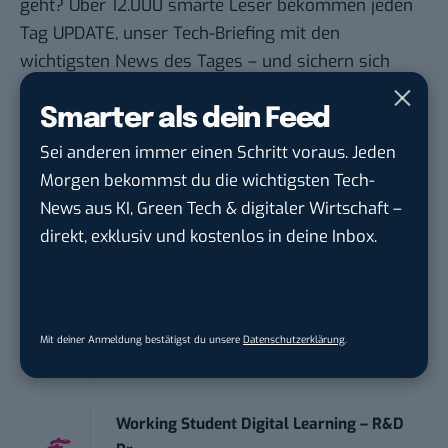
geht? Über 12.000 smarte Leser bekommen jeden
Tag UPDATE, unser Tech-Briefing mit den
wichtigsten News des Tages – und sichern sich
damit ihren Vorsprung.
Hier kannst du dich
Smarter als dein Feed
kostenlos anmelden.
Sei anderen immer einen Schritt voraus. Jeden
STELLENANZEIGEN
Morgen bekommst du die wichtigsten Tech-
News aus KI, Green Tech & digitaler Wirtschaft –
Social Media Content Creator (m/w/d)
direkt, exklusiv und kostenlos in deine Inbox.
moveUP Media GmbH
in
Düsseldorf
Anforderungs- und Projektmanager
touristische...
Mit deiner Anmeldung bestätigst du unsere
Datenschutzerklärung
.
trendtours Holding GmbH
in
Eschborn
Working Student Digital Learning – R&D