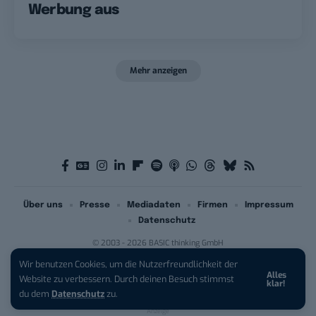
Werbung aus
Mehr anzeigen
Über uns
Presse
Mediadaten
Firmen
Impressum
Datenschutz
© 2003 - 2026 BASIC thinking GmbH
Wir benutzen Cookies, um die Nutzerfreundlichkeit der
Alles
iPhone 17 Pro sichern:
Für 1 € +
Website zu verbessern. Durch deinen Besuch stimmst
klar!
200 € Hardware-Bonus!
du dem
Datenschutz
zu.
Anzeige