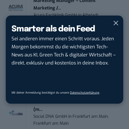
Marketing Manager – Content
Marketing /...
Acura Fachklinik GmbH
in
Albstadt
Smarter als dein Feed
Content Marketing Specialist Product &
Sei anderen immer einen Schritt voraus. Jeden
Te...
Morgen bekommst du die wichtigsten Tech-
Ferdinand Bilstein GmbH & Co. KG
in
Ennepetal
News aus KI, Green Tech & digitaler Wirtschaft –
direkt, exklusiv und kostenlos in deine Inbox.
PR & Social Media Coordinator (m/w/d)
Tropical Island Holding GmbH
in
Lübbenau/Spreewald
Mit deiner Anmeldung bestätigst du unsere
Datenschutzerklärung
.
Social Media Consultant & Account Lead
(m...
Social DNA GmbH
in
Frankfurt am Main,
Frankfurt am Main