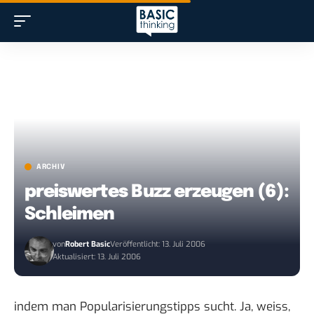
ARCHIV
preiswertes Buzz erzeugen (6):
Schleimen
von
Robert Basic
Veröffentlicht: 13. Juli 2006
Aktualisiert: 13. Juli 2006
indem man
Popularisierungstipps sucht
. Ja, weiss,